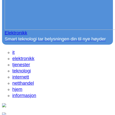
Elektronikk
Smart teknologi tar belysningen din til nye høyder
it
elektronikk
tjenester
teknologi
internett
netthandel
hjem
informasjon