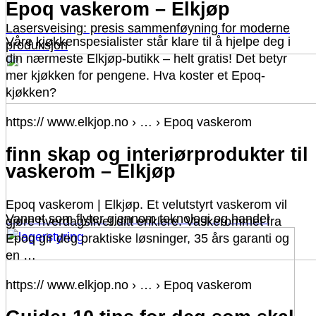
Epoq vaskerom – Elkjøp
Lasersveising: presis sammenføyning for moderne
Våre kjøkkenspesialister står klare til å hjelpe deg i
produksjon
din nærmeste Elkjøp-butikk – helt gratis! Det betyr
mer kjøkken for pengene. Hva koster et Epoq-
kjøkken?
https:// www.elkjop.no › … › Epoq vaskerom
finn skap og interiørprodukter til
vaskerom – Elkjøp
Epoq vaskerom | Elkjøp. Et velutstyrt vaskerom vil
Vannet som flyter gjennom teknologi og handel
gjøre hverdagslivet ditt enklere. Vaskerommet fra
Epoq gir deg praktiske løsninger, 35 års garanti og
en …
https:// www.elkjop.no › … › Epoq vaskerom