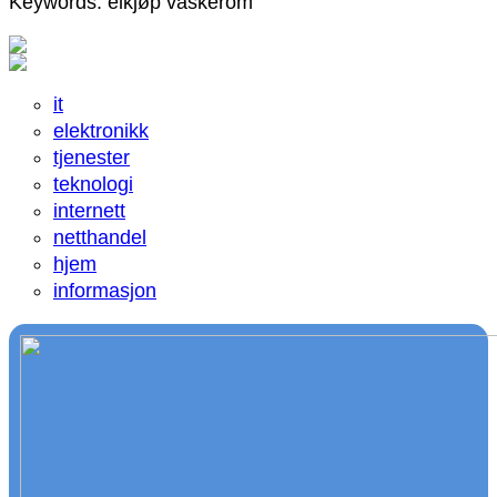
Keywords: elkjøp vaskerom
it
elektronikk
tjenester
teknologi
internett
netthandel
hjem
informasjon