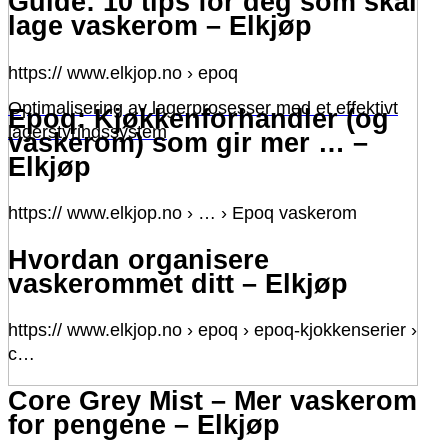
Guide: 10 tips for deg som skal
lage vaskerom – Elkjøp
https:// www.elkjop.no › epoq
Optimalisering av lagerprosesser med et effektivt
Epoq: Kjøkkenforhandler (og
lagerstyringssystem
vaskerom) som gir mer … –
Elkjøp
https:// www.elkjop.no › … › Epoq vaskerom
Hvordan organisere
vaskerommet ditt – Elkjøp
https:// www.elkjop.no › epoq › epoq-kjokkenserier ›
c…
Core Grey Mist – Mer vaskerom
for pengene – Elkjøp