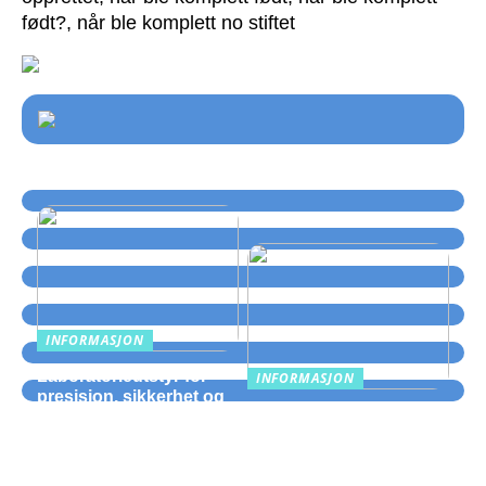
født?, når ble komplett no stiftet
INFORMASJON
Laboratorieutstyr for
INFORMASJON
presisjon, sikkerhet og
Hva som er viktig å
smidig drift
vurdere når man velger
en rørentreprenør for
prefabrikkering av rør: