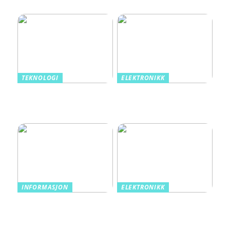
tre kritiske kriterier
TEKNOLOGI
ELEKTRONIKK
Norske spillfavoritter fra
Gå en lysere fremtid i
tradisjon til teknologi
møte med LED Lysrør
fra Ledlyskilder.no
INFORMASJON
ELEKTRONIKK
Rørinspeksjon: Det
Smart teknologi tar
skjulte nettverket som
belysningen din til nye
holder bygg i live
høyder