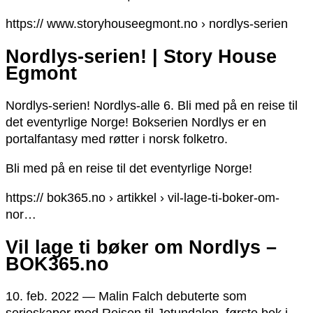
https:// www.storyhouseegmont.no › nordlys-serien
Nordlys-serien! | Story House
Egmont
Nordlys-serien! Nordlys-alle 6. Bli med på en reise til
det eventyrlige Norge! Bokserien Nordlys er en
portalfantasy med røtter i norsk folketro.
Bli med på en reise til det eventyrlige Norge!
https:// bok365.no › artikkel › vil-lage-ti-boker-om-
nor…
Vil lage ti bøker om Nordlys –
BOK365.no
10. feb. 2022 — Malin Falch debuterte som
serieskaper med Reisen til Jotundalen, første bok i