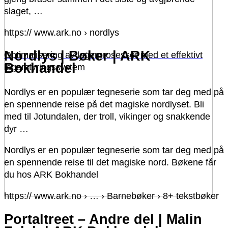
slaget, …
https:// www.ark.no › nordlys
Nordlys | Bøker | ARK
Optimalisering av lagerprosesser med et effektivt
Bokhandel
lagerstyringssystem
Nordlys er en populær tegneserie som tar deg med på
en spennende reise på det magiske nordlyset. Bli
med til Jotundalen, der troll, vikinger og snakkende
dyr …
Nordlys er en populær tegneserie som tar deg med på
en spennende reise til det magiske nord. Bøkene får
du hos ARK Bokhandel
https:// www.ark.no › … › Barnebøker › 8+ tekstbøker
Portaltreet – Andre del | Malin