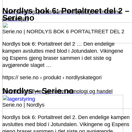
Nordlys bok 6: Portaltreet del 2 –
Lasersveising: presis sammenføyning for moderne
Serie.no
produksjon
Serie.no | NORDLYS BOK 6 PORTALTREET DEL 2
Nordlys bok 6: Portaltreet del 2 … Den endelige
kampen avsluttes med blod i Jotundalen. Vikingene
og Espens gjeng braser sammen i det siste og
avgjørende slaget …
https:// serie.no › produkt › nordlyskategori
Nordlys – Serie.no
Vannet som flyter gjennom teknologi og handel
Serie.no | Nordlys
Nordlys bok 6: Portaltreet del 2. Den endelige kampen
avsluttes med blod i Jotundalen. Vikingene og Espens
gjeng braser sammen i det siste og avgjørende