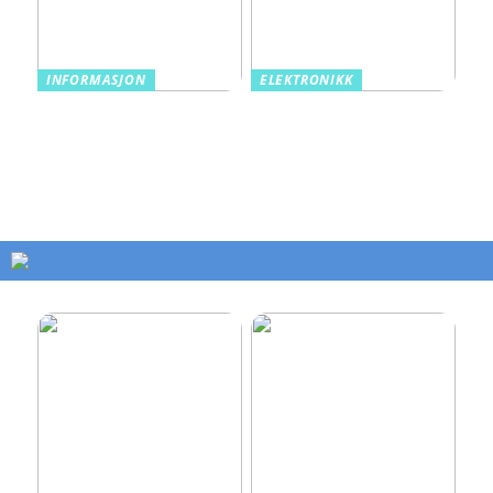
INFORMASJON
ELEKTRONIKK
Rørinspeksjon: Det
Smart teknologi tar
skjulte nettverket som
belysningen din til nye
holder bygg i live
høyder