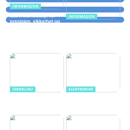
INFORMASJON
Laboratorieutstyr for
INFORMASJON
presisjon, sikkerhet og
Hva som er viktig å
smidig drift
vurdere når man velger
en rørentreprenør for
prefabrikkering av rør:
tre kritiske kriterier
TEKNOLOGI
ELEKTRONIKK
Norske spillfavoritter fra
Gå en lysere fremtid i
tradisjon til teknologi
møte med LED Lysrør
fra Ledlyskilder.no