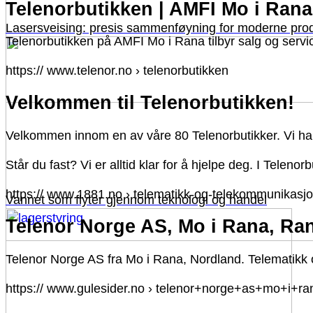
Telenorbutikken | AMFI Mo i Rana
Lasersveising: presis sammenføyning for moderne pro
Telenorbutikken på AMFI Mo i Rana tilbyr salg og service
https:// www.telenor.no › telenorbutikken
Velkommen til Telenorbutikken!
Velkommen innom en av våre 80 Telenorbutikker. Vi har et
Står du fast? Vi er alltid klar for å hjelpe deg. I Teleno
https:// www.1881.no › telematikk-og-telekommunikasj
Vannet som flyter gjennom teknologi og handel
Telenor Norge AS, Mo i Rana, Ra
Telenor Norge AS fra Mo i Rana, Nordland. Telematikk
https:// www.gulesider.no › telenor+norge+as+mo+i+ra