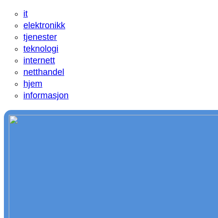
it
elektronikk
tjenester
teknologi
internett
netthandel
hjem
informasjon