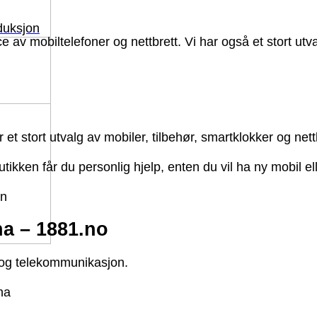
duksjon
 av mobiltelefoner og nettbrett. Vi har også et stort utva
 stort utvalg av mobiler, tilbehør, smartklokker og nettbr
rbutikken får du personlig hjelp, enten du vil ha ny mobil e
on
na – 1881.no
 og telekommunikasjon.
na