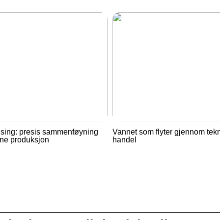
ising: presis sammenføyning
Vannet som flyter gjennom tek
rne produksjon
handel