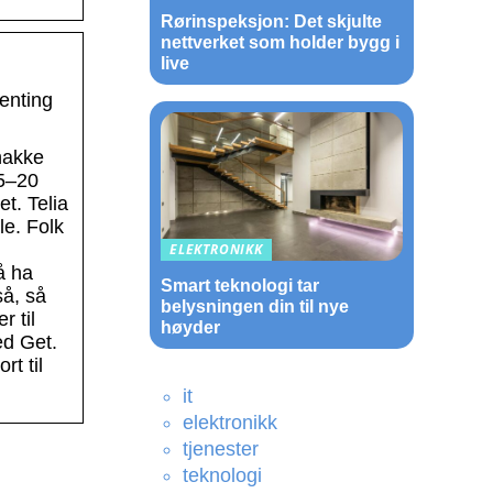
Rørinspeksjon: Det skjulte
nettverket som holder bygg i
live
genting
snakke
15–20
et. Telia
le. Folk
ELEKTRONIKK
å ha
Smart teknologi tar
så, så
belysningen din til nye
r til
høyder
ed Get.
rt til
it
elektronikk
tjenester
teknologi