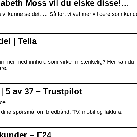
sabeth Moss vil du elske disse!…
a vi kunne se det. … Så fort vi vet mer vil dere som kund
el | Telia
nummer med innhold som virker mistenkelig? Her kan du 
re.
 5 av 37 – Trustpilot
ice
på dine spørsmål om bredbånd, TV, mobil og faktura.
-kunder – E24