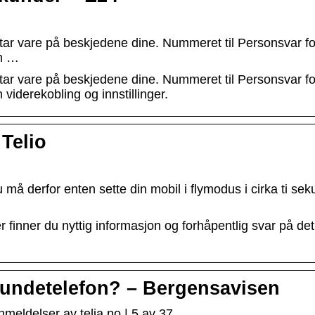
tar vare på beskjedene dine. Nummeret til Personsvar fo
om …
tar vare på beskjedene dine. Nummeret til Personsvar fo
viderekobling og innstillinger.
 Telio
u må derfor enten sette din mobil i flymodus i cirka ti sek
r finner du nyttig informasjon og forhåpentlig svar på det
 kundetelefon? – Bergensavisen
meldelser av telia.no | 5 av 37