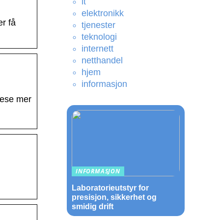
it
elektronikk
er få
tjenester
teknologi
internett
netthandel
hjem
informasjon
lese mer
INFORMASJON
Laboratorieutstyr for
presisjon, sikkerhet og
smidig drift