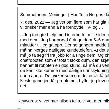
Summetonen, Meninger | Har Telia Norges dår
7. des. 2022 — Jeg vet om flere som har gitt T
vi ønsker mer enn å ha fornøyde TV- og …
– Jeg trengte hjelp med internettet mitt siden 
med dem. Jeg har prøvd å ringe dem 5–6 gange
minutter til jeg ga opp. Denne gangen hadde jeg
må ha Norges dårligste kundetelefon. At det s
må jo ta seg fri fra jobb for å ringe dem. Og
chatroboten som er totalt stokk dum, den skjø
bannet til roboten en god stund, så må du vent
de kan ikke komme med dårlige unnskyldninger. 
noen andre. Det virker som om det er alt få fo
Neste gang jeg får problemer, bytter jeg leveran
det.
Keywords: vi vet mer hilsen telia, vi vet mer. hil