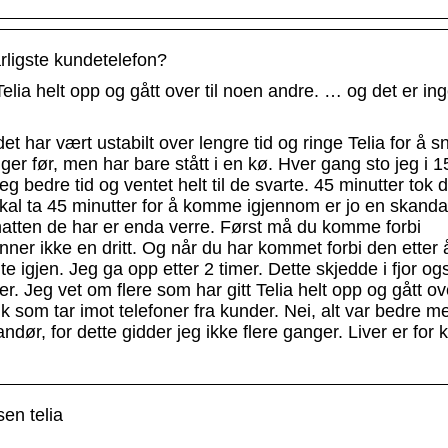
ligste kundetelefon?
elia helt opp og gått over til noen andre. … og det er in
det har vært ustabilt over lengre tid og ringe Telia for å 
r før, men har bare stått i en kø. Hver gang sto jeg i 
 bedre tid og ventet helt til de svarte. 45 minutter tok d
kal ta 45 minutter for å komme igjennom er jo en skanda
 chatten de har er enda verre. Først må du komme forbi
nner ikke en dritt. Og når du har kommet forbi den etter 
e igjen. Jeg ga opp etter 2 timer. Dette skjedde i fjor og
Jeg vet om flere som har gitt Telia helt opp og gått ove
lk som tar imot telefoner fra kunder. Nei, alt var bedre m
dør, for dette gidder jeg ikke flere ganger. Liver er for ko
sen telia