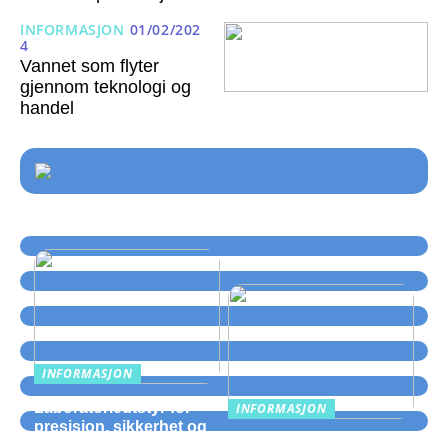
INFORMASJON
01/02/202
4
Vannet som flyter
gjennom teknologi og
handel
INFORMASJON
Laboratorieutstyr for
INFORMASJON
presisjon, sikkerhet og
Hva som er viktig å
smidig drift