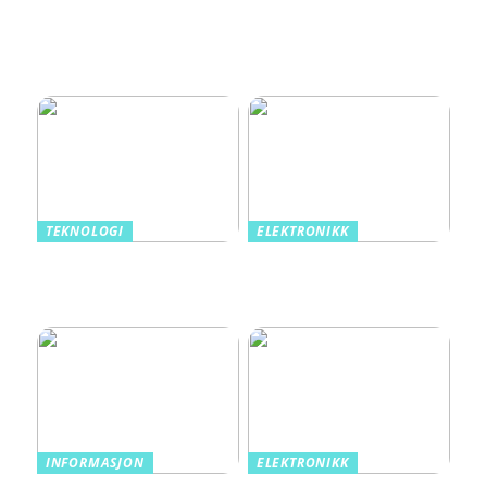
vurdere når man velger
en rørentreprenør for
prefabrikkering av rør:
tre kritiske kriterier
TEKNOLOGI
ELEKTRONIKK
Norske spillfavoritter fra
Gå en lysere fremtid i
tradisjon til teknologi
møte med LED Lysrør
fra Ledlyskilder.no
INFORMASJON
ELEKTRONIKK