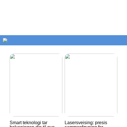
Rørinspeksjon: Det
Smart teknologi tar
skjulte nettverket som
belysningen din til nye
holder bygg i live
høyder
Smart teknologi tar
Lasersveising: presis