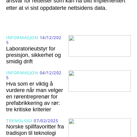
ansvar for rettelser som kan ha blitt implementert
etter at vi sist oppdaterte nettsidens data.
INFORMASJON
14/12/202
5
Laboratorieutstyr for
presisjon, sikkerhet og
smidig drift
INFORMASJON
04/12/202
5
Hva som er viktig å
vurdere når man velger
en rørentreprenør for
prefabrikkering av rør:
tre kritiske kriterier
TEKNOLOGI
07/02/2025
Norske spillfavoritter fra
tradisjon til teknologi