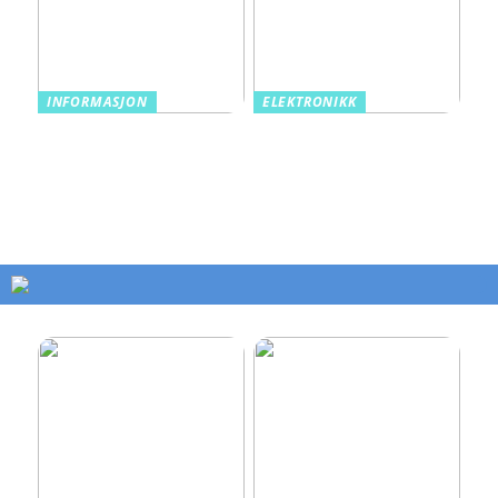
INFORMASJON
ELEKTRONIKK
Rørinspeksjon: Det
Smart teknologi tar
skjulte nettverket som
belysningen din til nye
holder bygg i live
høyder