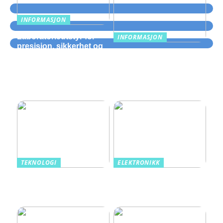
INFORMASJON
Laboratorieutstyr for
INFORMASJON
presisjon, sikkerhet og
Hva som er viktig å
smidig drift
vurdere når man velger
en rørentreprenør for
prefabrikkering av rør:
tre kritiske kriterier
TEKNOLOGI
ELEKTRONIKK
Norske spillfavoritter fra
Gå en lysere fremtid i
tradisjon til teknologi
møte med LED Lysrør
fra Ledlyskilder.no